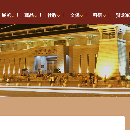
展览
藏品
社教
文保
科研
贺龙军