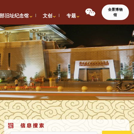
全景博物
馆
部旧址纪念馆
文创
专题