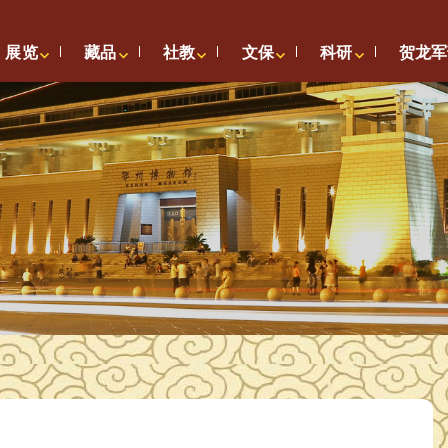
展览
藏品
社教
文保
科研
贺龙军