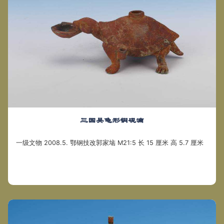
三国吴龟形铜砚滴
一级文物 2008.5. 鄂钢技改郭家垴 M21:5 长 15 厘米 高 5.7 厘米