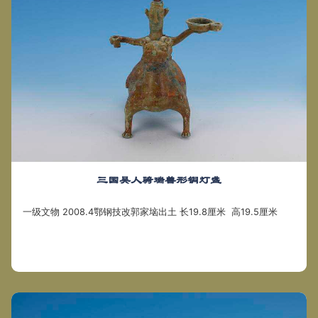
三国吴人骑瑞兽形铜灯盏
一级文物 2008.4鄂钢技改郭家垴出土 长19.8厘米 高19.5厘米