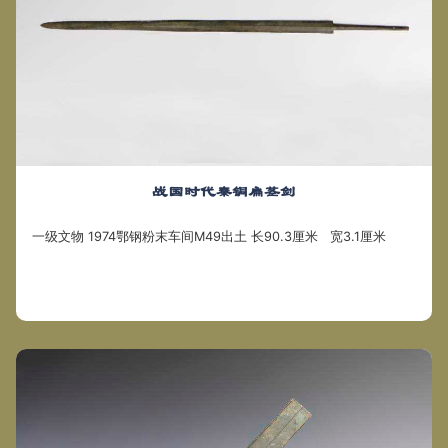
战国时代秦铜扁茎剑
一级文物 1974鄂钢粉末车间M49出土 长90.3厘米 宽3.1厘米