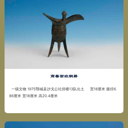
商兽面纹铜爵
一级文物 1975鄂城县沙戈公社排楼13队出土 宽18厘米 腹径6.
86厘米 宽18厘米 高20.4厘米