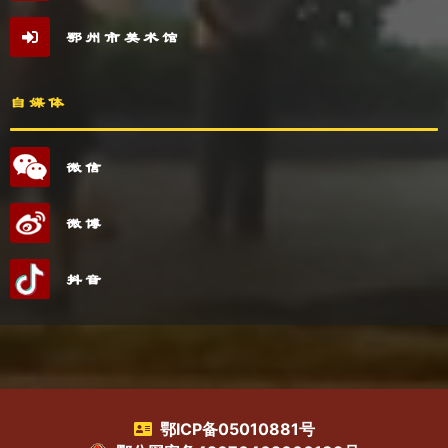
鄂州市美术馆
自媒体
微信
微博
抖音
鄂ICP备05010881号