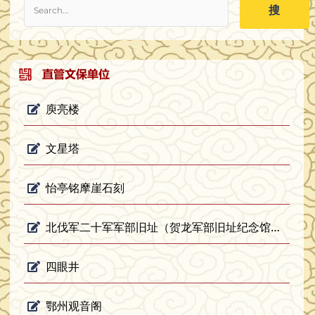
搜
庾亮楼
文星塔
怡亭铭摩崖石刻
北伐军二十军军部旧址（贺龙军部旧址纪念馆）简介
四眼井
鄂州观音阁