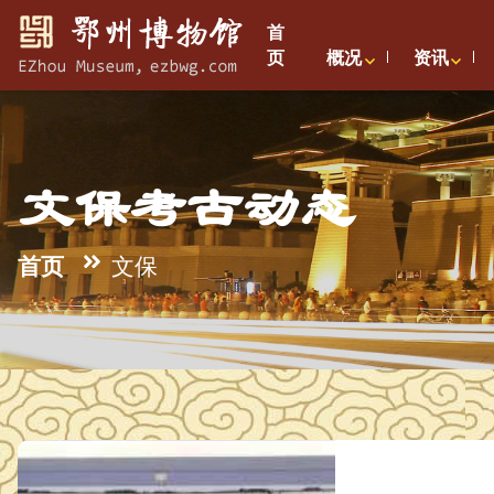
首
页
概况
资讯
文保考古动态
首页
文保