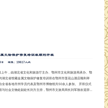
金属文物保护修复培训班顺利开班
9日
浏览：19617人次
28日上午，由湖北省文化和旅游厅主办、鄂州市文化和旅游局承办、鄂
的湖北省馆藏金属文物保护修复培训班在鄂州市莲花山酒店顺利举
全省各地市州学员代表及鄂州市博物馆共50余人参加。 开班仪式
馆与社会文物处副处长刘方主持，鄂州市文旅局局长刘军致欢迎辞
馆与社会文物处处长卢申涛讲话并做专题辅导《博物馆人的责任》
参会人员的见证下，与会领导和学员代表进行了合影留念，标志着
文物保护修复培训班正式拉开…