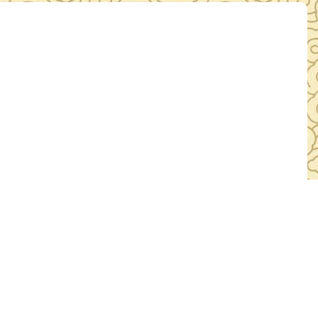
人：服务城市发展 助力项目建设
6日
浏览：13753人次
公路武汉至黄石段改扩建工程建设，2024年4月，湖北省文物考古
博物馆联合组织考古队伍对工程涉及的市级单位文物保护单位—鄂
考古勘探和发掘工作。 此次考古勘探和发掘工作时间紧
馆组织精干力量参加联合考古队伍，承担重要任务。为了 “抢工期