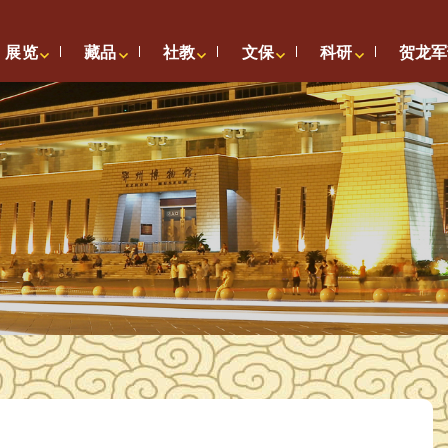
展览
藏品
社教
文保
科研
贺龙军