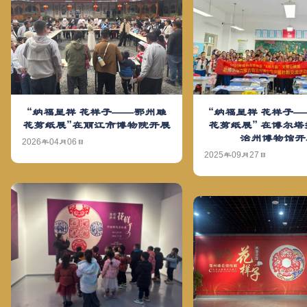
“纳福呈祥 花样子
“纳福呈祥 花样子——鄂州雕
花剪纸展” 在博尔
花剪纸展”在丽江市博物院开展
治州博物馆开
2026年04月06日
2025年09月27日