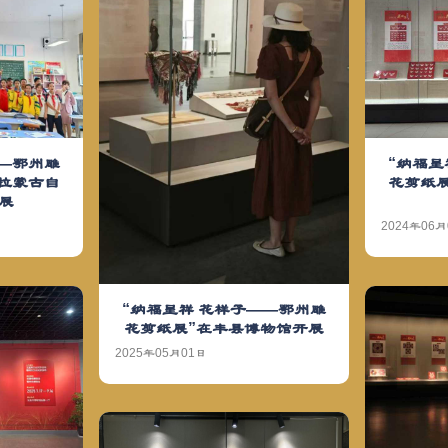
——鄂州雕
“纳福呈
塔拉蒙古自
花剪纸展
展
2024年06月
“纳福呈祥 花样子——鄂州雕
花剪纸展”在丰县博物馆开展
2025年05月01日