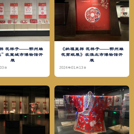
祥 花样子——鄂州雕
《纳福呈祥 花样子——鄂州雕
” 在宣城市博物馆开
花剪纸展》在淮北市博物馆开
展
展
03日
2024年01月13日