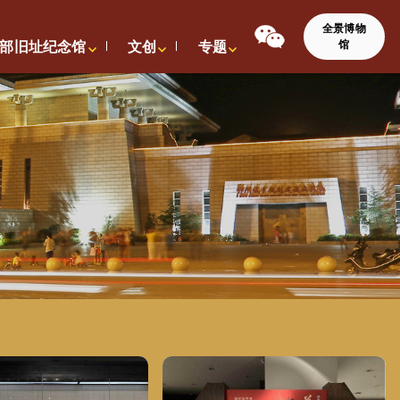
全景博物
馆
部旧址纪念馆
文创
专题