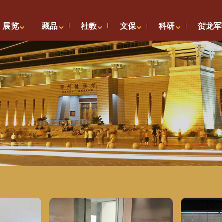
展览
藏品
社教
文保
科研
贺龙军