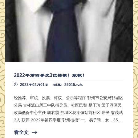
2022年第四季度3位楷模！致敬！
2023年02月01日
浏览：25015人次
经推荐、审核、投票、评议、公示等程序 鄂州市公安局鄂城区
分局 古楼派出所三中队指导员、社区民警 易子琦 梁子湖区民
政局低保中心主任 胡君霞 鄂城区花湖镇站前社区 居民 翁茂武
3人 获评 2022年第四季度“鄂州楷模” 一、易子琦，女，35岁
，中共党员，市公安局鄂城区分局古楼派出所三中队指导员、
看全文
⟶
社区民警 从警10年来，她深入基层、扎根社区，用真心、耐心