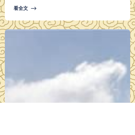
共党员，支委委员、村委委员、妇联主席 余巧7年如一日，用
看全文
⟶
热心、细心、耐心将一件件平凡的小事做好。她跑遍茅圻村55
8户家庭，调解数百起邻里纠纷，“有烦恼， 找余巧”温暖了全
村家家户户。 她 为全村 203名60岁以上的老人和33名留守儿
童建档…