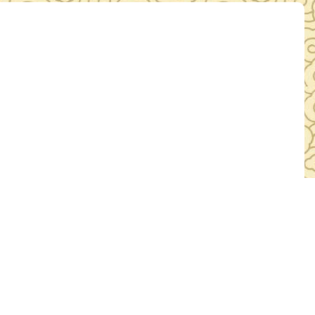
一季度鄂州楷模先进事迹
0日
浏览：4358人次
主任 吴昆成退役不退志，退伍不褪色，用自己的
暖着每一位退役军人。 他 跑遍了全区76个村（社区）多
的住所，分类整理形成全区优抚对象电子信息台帐和对象资料记录