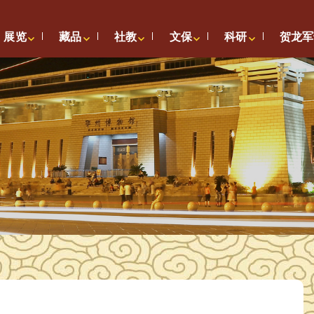
展览
藏品
社教
文保
科研
贺龙军