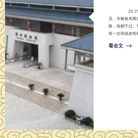
20 21年 二 季度鄂州楷 模先进事迹 一、王克明 ， 男，94岁 ，中共党
员，市粮食局离休干部 王克明 14 岁时 就 加入了民兵，
路，他都干过。
有一次和战友给
颗子弹贴着头皮
看全文
⟶