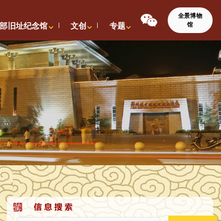
全景博物
馆
部旧址纪念馆
文创
专题