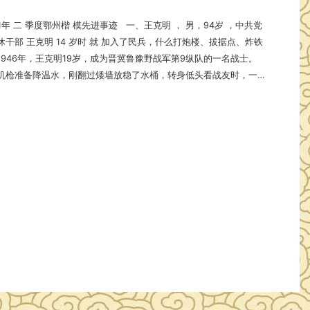
什么打炮楼、拔据点、炸铁
1946年，王克明19岁，成为晋冀鲁豫野战军第9纵队的一名战士。
机枪准备降温水，刚翻过矮墙放稳了水桶，转身低头看战友时，一
飞过，幸好只是掀翻头皮，没有打破脑袋。后来，跟随刘邓大军…