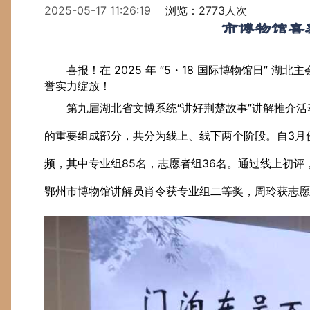
2025-05-17 11:26:19
浏览：2773人次
市博物馆喜
喜报！
在 2025 年 “5・18 国际博物馆日”
誉实力绽放！
第九届湖北省文博系统“讲好荆楚故事”讲解推介活动
的重要组成部分，共分为线上、线下两个阶段。自3月份
频，其中专业组85名，志愿者组36名。通过线上初评
鄂州市博物馆讲解员肖令获专业组二等奖，周玲获志愿