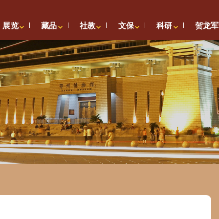
展览
藏品
社教
文保
科研
贺龙军