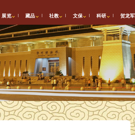
展览
藏品
社教
文保
科研
贺龙军