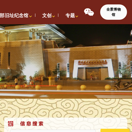
全景博物
馆
部旧址纪念馆
文创
专题