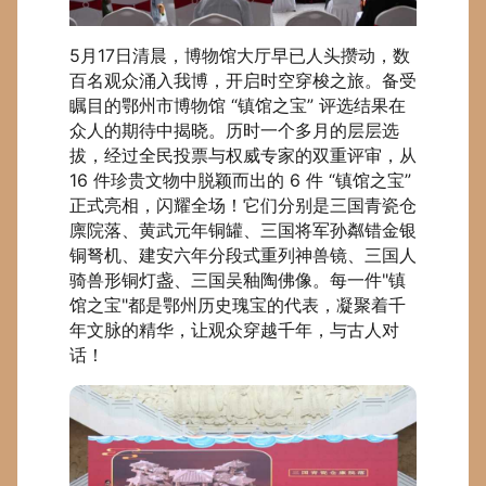
5月17日清晨，博物馆大厅早已人头攒动，数
百名观众涌入我博，开启时空穿梭之旅。备受
瞩目的鄂州市博物馆 “镇馆之宝” 评选结果在
众人的期待中揭晓。历时一个多月的层层选
拔，经过全民投票与权威专家的双重评审，从
16 件珍贵文物中脱颖而出的 6 件 “镇馆之宝”
正式亮相，闪耀全场！它们分别是三国青瓷仓
廪院落、黄武元年铜罐、三国将军孙粼错金银
铜弩机、建安六年分段式重列神兽镜、三国人
骑兽形铜灯盏、三国吴釉陶佛像。每一件"镇
馆之宝"都是鄂州历史瑰宝的代表，凝聚着千
年文脉的精华，让观众穿越千年，与古人对
话！