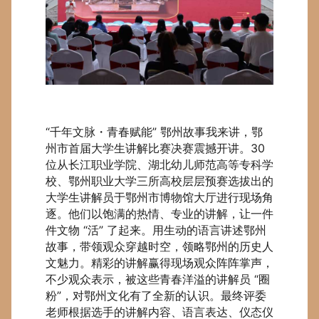
“千年文脉・青春赋能” 鄂州故事我来讲，鄂
州市首届大学生讲解比赛决赛震撼开讲。30
位从长江职业学院、湖北幼儿师范高等专科学
校、鄂州职业大学三所高校层层预赛选拔出的
大学生讲解员于鄂州市博物馆大厅进行现场角
逐。他们以饱满的热情、专业的讲解，让一件
件文物 “活” 了起来。用生动的语言讲述鄂州
故事，带领观众穿越时空，领略鄂州的历史人
文魅力。精彩的讲解赢得现场观众阵阵掌声，
不少观众表示，被这些青春洋溢的讲解员 “圈
粉”，对鄂州文化有了全新的认识。最终评委
老师根据选手的讲解内容、语言表达、仪态仪