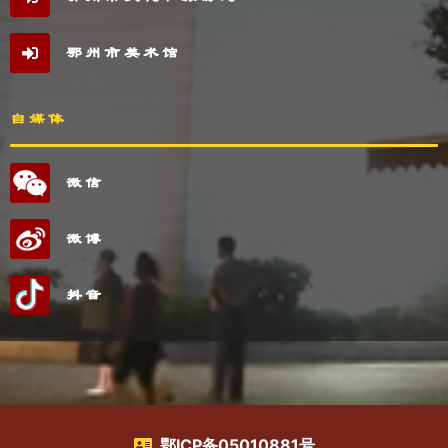
鄂州市美术馆
自媒体
微信
微博
抖音
鄂ICP备05010881号