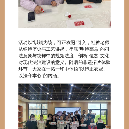
活动以"以铜为镜，可正衣冠"引入，社教老师
从铜镜历史与工艺讲起，串联"明镜高悬"的司
法意象与纹饰中的规矩法度，剖析"镜鉴"文化
对现代法治建设的意义。随后的非遗拓片体验
环节，大家在一拓一印中体悟"以镜正衣冠、
以法守本心"的内涵。