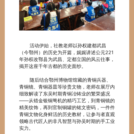
活动伊始，社教老师以孙权建都武昌
（今鄂州）的历史为开篇，娓娓讲述公元221
年孙权改鄂县为武昌、定都立国的风云往事，
揭开这座千年古都的历史面纱。
随后结合鄂州博物馆馆藏的青铜兵器、
青铜镜、青铜器皿等珍贵文物，老师在展厅内
细致解读了东吴时期青铜冶铸业的繁荣盛况
——从错金银铜弩机的精巧工艺，到青铜镜的
精美纹饰，再到官制铜罐的铭文密码，一件件
青铜文物化身鲜活的历史教材，让参与者直观
领略古代匠人的非凡智慧与孙吴时期的手工业
实力。