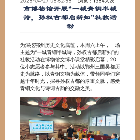
2026-04-27 08:52:55
浏览：1364人次
市博物馆开展“一城青铜半城
诗，孙权古都启新知”社教活
动
为深挖鄂州历史文化底蕴，本周六上午，一场
主题为“一城青铜半城诗，孙权古都启新知”的
社教活动在博物馆文博小课堂精彩启幕，20
位小志愿者参与其中。活动以鄂州三国吴都历
史为脉络，以青铜文物为载体，带领同学们穿
越千年时光，探寻孙权古都的厚重文脉，感受
青铜文化与诗词古韵的交融之美。