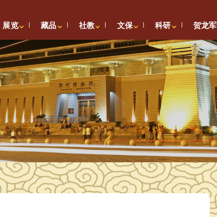
展览
藏品
社教
文保
科研
贺龙军