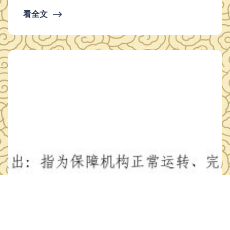
面花岗石破损、脱胶处维修加固；陈列楼北侧阙楼横梁脱落花
看全文
⟶
岗石更换 平方 3 2 附楼屋面天沟清理、排水管疏通 8条排水管
道（虹吸管）、天沟（沟长70m、宽0.35m、深0.5m）人工疏
通及淤泥、杂物清理…