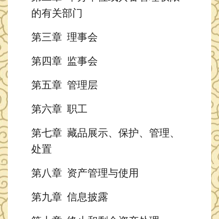
的有关部门
第三章
理事会
第四章
监事会
第
五
章
管理层
第
六
章
职工
第
七
章
藏品展示、保护、管理、
处置
第
八
章
资产管理与使用
第
九
章
信息披露