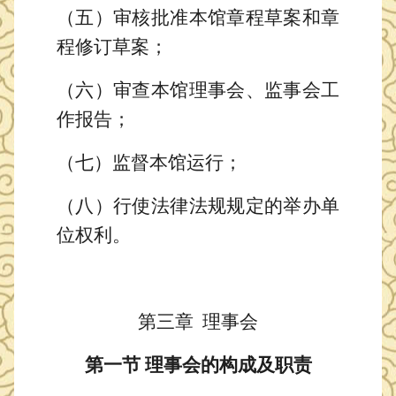
（五）审核
批准
本馆章程草案
和
章
程
修订
草案；
（六）
审查
本馆理事会
、监事会
工
作报告；
（
七
）监督本馆运行；
（
八
）
行使法律法规规定的举办单
位权利
。
第三章
理事会
第一节
理事会的构成及职责