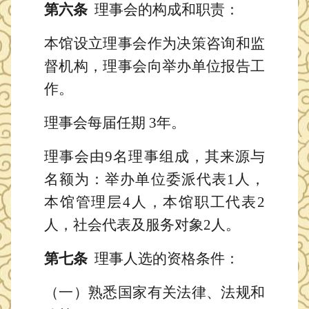
第
六
条
理事会的构成和职责：
本馆
设立
理事会
作为
决策
咨询和监
督
机构，理事会向
举办单位
报告工
作。
理事会每届任期
3年
。
理事会
由
9名理事组成
，
其来源与
名额为：举办单位
委派
代表
1人，
本馆管理层4人，本馆职工代表2
人，社会代表及服务对象2人。
第
七
条
理事人选的资格条件：
（一）熟悉国家有关法律、法规和