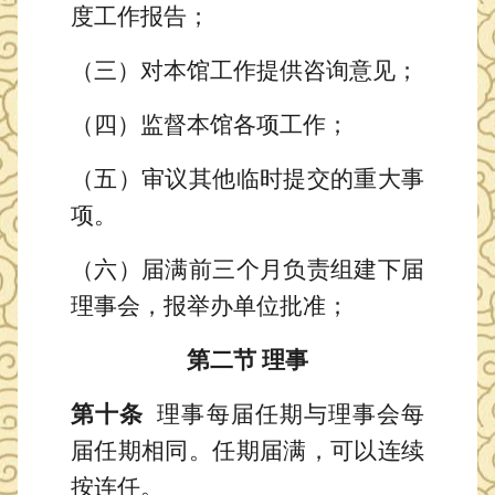
度
工作报告
；
（
三
）
对本馆工作提供咨询意见
；
（
四
）
监督本馆各项工作；
（五）审议其他临时提交的重大事
项
。
（
六
）届满前三个月负责组建下届
理事会，
报举办单位批准；
第二节
理事
第十条
理
事每届任期与理事会每
届任期相同。任期届满，可以连续
按连任。