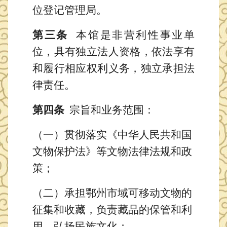
位登记管理局
。
第
三
条
本馆是非营利性事业单
位，具有独立法人资格，依法享有
和履行相应权利义务，独立承担法
律责任。
第
四
条
宗旨和业务范围
：
（一）贯彻落实《中华人民共和国
文物保护法》等文物
法律
法规
和
政
策；
（二）承担
鄂州市域
可移动文物的
征集和收藏，负责藏品的保管和利
用
，弘扬民族文化；