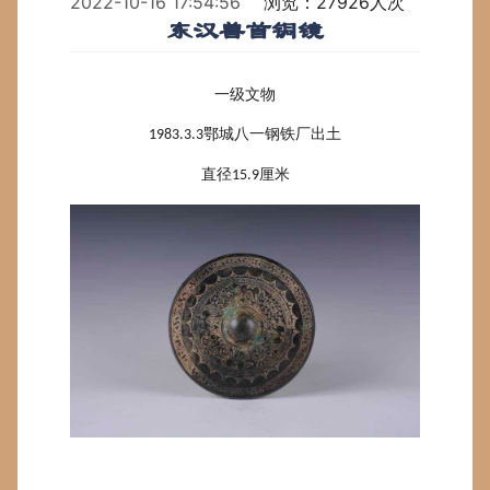
2022-10-16 17:54:56
浏览：27926人次
东汉兽首铜镜
一级文物
鄂城八一钢铁厂出土
1983.3.3
直径
厘米
15.9