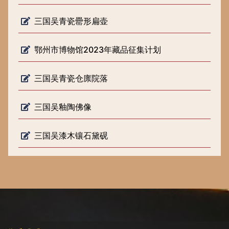
三国吴青瓷罍形扁壶
鄂州市博物馆2023年藏品征集计划
三国吴青瓷仓廪院落
三国吴釉陶佛像
三国吴漆木镶石黛砚