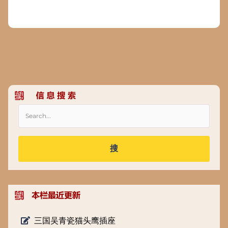
搜
三国吴青瓷猫头鹰插座