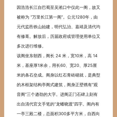
因浩浩长江自巴蜀至吴淞口中仅此一阁，故又
被称为 “万里长江第一阁”。公元
1280
年，由
元代监邑铁山始建，明代弘治、嘉靖及清代均
有修葺。解放后，历届政府或管理使用单位又
多次进行维修。
该阁坐东朝西，阁长
24
米
，
宽
10
米
，
高
14
米
，
基座厚
1
米
余，
用长
60
、宽
20
、厚
25
厘
米
的条石垒成。阁身以红石青砖砌就，是典型
的木框架结构亭阁式建筑，阁身正壁镌有“观
音阁”三个遒劲的大字。进阁正门石碑上刻有
出自清代官文手笔的“龙蟠晓渡”四字。阁内有
一亭三殿二楼，总面积
300
多平方米，自西向