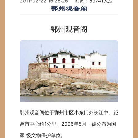
2011-02-22 16:25:26
浏览：59741人次
鄂州观音阁
鄂州观音阁
鄂州观音阁位于鄂州市区小东门外长江中。距
离市中心约
1
公里
。
2006
年
5
月，被公布为国
家 级文物保护单位。