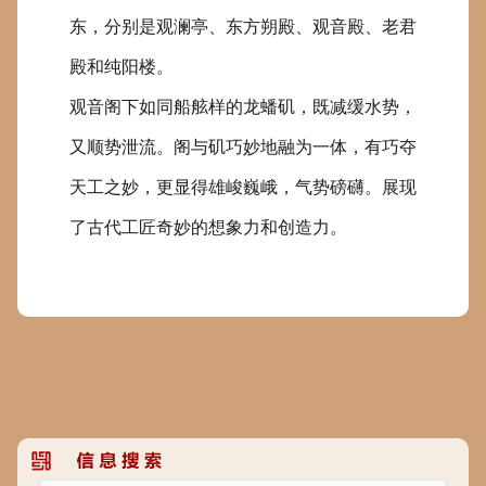
东，分别是观澜亭、东方朔殿、观音殿、老君
殿和纯阳楼。
观音阁下如同船舷样的龙蟠矶，既减缓水势，
又顺势泄流。阁与矶巧妙地融为一体，有巧夺
天工之妙，更显得雄峻巍峨，气势磅礴。展现
了古代工匠奇妙的想象力和创造力。