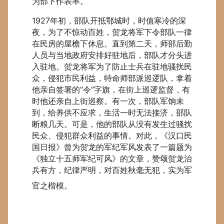
为部下作表率。
1927年初，部队开抵鄂城时，时值寒冷的深
夜，为了不惊动百姓，贺龙将军下令部队一律
在民房的屋檐下休息。直到第二天，师部后勤
人员与当地政府安排好驻地后，部队才分头进
入驻地。贺龙将军为了防止士兵在驻地骚扰民
众，侵犯市民利益，特命师部派巡逻队，拿着
他亲自签署的“令”字旗，在街上巡逻监督，有
时他还亲自上街巡察。有一次，部队军饷未
到，给养供不应求，生活一时无法接济，部队
断粮几天。可是，他的部队从没有发生过骚扰
民众、侵犯群众利益的事情。对此，《汉口民
国日报》曾为贺龙的军纪军风发表了一篇题为
《独立十五师军纪可风》的文章，赞颂贺龙治
兵有方，纪律严明，对百姓秋毫无犯，实为军
官之楷模。