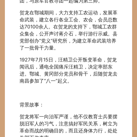
团，与原军官教导团一起编为第三师。
贺龙在鄂城期间，大力支持工农运动，发展革
命武装，建立各行各业工会、农会，会员总数
达70100余人。在贺龙的支持下，鄂城工农群
众集会，公开声讨蒋介石，举行游行示威。县
党部创办“党义”研究所，为建立革命武装培养
了一批骨干力量。
1927年7月15日，汪精卫公开叛变革命，贺龙
闻讯后，通电全国痛斥汪精卫，决定率部东
进。鄂城、黄冈部分党员和骨干，后随贺龙去
南昌参加了“八一”起义。
背景故事：
贺龙将军一向治军严谨，他不仅教育士兵要摆
脱旧军人的习气，注意搞好军民关系，树立为
革命而战的明确目的，而且还身体力行，处处