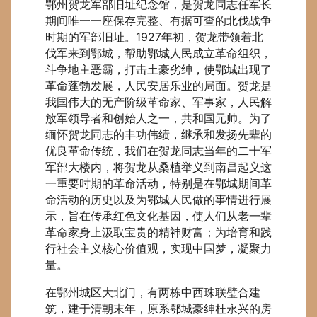
鄂州贺龙军部旧址纪念馆，是贺龙同志任军长
期间唯一一座保存完整、有据可查的北伐战争
时期的军部旧址。1927年初，贺龙带领着北
伐军来到鄂城，帮助鄂城人民成立革命组织，
斗争地主恶霸，打击土豪劣绅，使鄂城出现了
革命蓬勃发展，人民安居乐业的局面。贺龙是
我国伟大的无产阶级革命家、军事家，人民解
放军领导者和创始人之一，共和国元帅。为了
缅怀贺龙同志的丰功伟绩，继承和发扬先辈的
优良革命传统，我们在贺龙同志当年的二十军
军部大楼内，将贺龙从桑植举义到南昌起义这
一重要时期的革命活动，特别是在鄂城期间革
命活动的历史以及为鄂城人民做的事情进行展
示，旨在传承红色文化基因，使人们从老一辈
革命家身上汲取宝贵的精神财富；为培育和践
行社会主义核心价值观，实现中国梦，凝聚力
量。
在鄂州城区大北门，有两栋中西珠联璧合建
筑，建于清朝末年，原系鄂城豪绅杜永兴的房