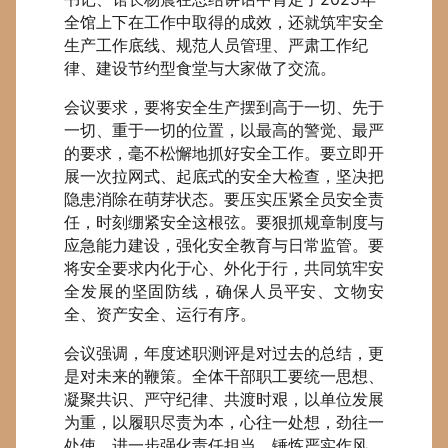
全馆上下在工作中取得的成效，还就筑牢安全
生产工作底线、规范人员管理、严肃工作纪
律、建设节约型食堂与大家做了交流。
会议要求，要将安全生产摆到高于一切、先于
一切、重于一切的位置，以最高的警觉、最严
的要求，毫不松懈地抓好安全工作。要立即开
展一次拉网式、起底式的安全大检查，坚决把
隐患消除在萌芽状态。要压实压紧全员安全责
任，时刻绷紧安全这根弦。要狠抓规章制度与
应急能力建设，强化安全教育与日常监管。要
将安全要求内化于心、外化于行，共同筑牢安
全发展的坚固防线，确保人员平安、文物安
全、资产安全、运行有序。
会议强调，年度述职测评是对过去的总结，更
是对未来的鞭策。全体干部职工要统一思想、
凝聚共识、严守纪律、共渡时艰，以单位发展
为重，以履职尽责为本，心往一处想，劲往一
处使，进一步强化责任担当，锤炼严实作风，