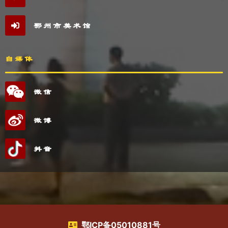
鄂州市美术馆
自媒体
微信
微博
抖音
鄂ICP备05010881号